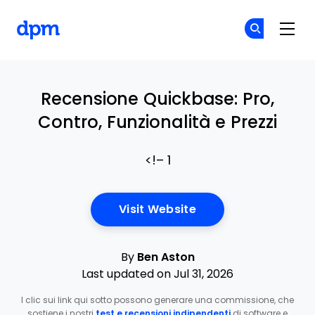
The Digital Project Manager
Un
Un
Skip to main content
Recensione Quickbase: Pro,
Contro, Funzionalità e Prezzi
<!– 1
Opens New Window
Visit Website
By
Ben Aston
Last updated on Jul 31, 2026
I clic sui link qui sotto possono generare una commissione, che
sostiene i nostri
test e recensioni indipendenti
di software e