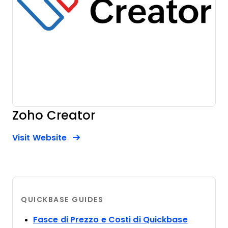
Zoho Creator
Opens new window
Opens New Window
Visit Website
QUICKBASE GUIDES
Opens ne
Fasce di Prezzo e Costi di Quickbase