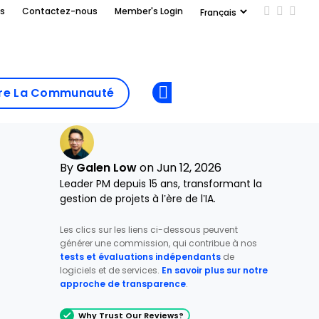
us
Contactez-nous
Member's Login
Add us on
Follow 
Follo
Add as
a
Rejoindre La
preferred
dre La Communauté
Opens new window
Communau
source
on
Google
By
Galen Low
on Jun 12, 2026
Leader PM depuis 15 ans, transformant la
gestion de projets à l’ère de l’IA.
Les clics sur les liens ci-dessous peuvent
générer une commission, qui contribue à nos
tests et évaluations indépendants
de
logiciels et de services.
En savoir plus sur notre
approche de transparence
.
Why Trust Our Reviews?