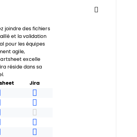
 joindre des fichiers
illé et la validation
al pour les équipes
ment agile,
artsheet excelle
ira réside dans sa
l.
sheet
Jira