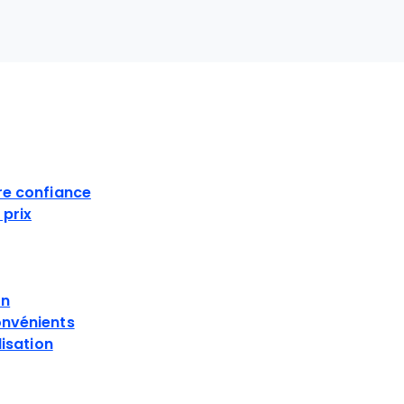
S
re confiance
prix
on
onvénients
lisation