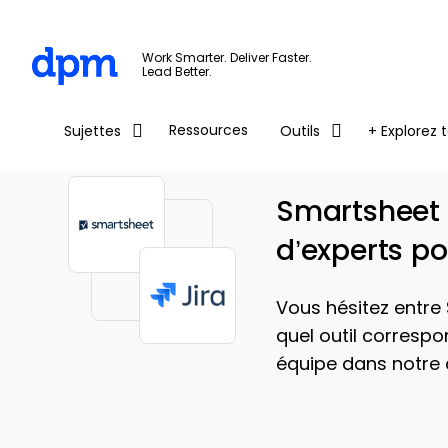
The Digital Project Manager
Work Smarter. Deliver Faster.
Lead Better.
Skip to main content
Ressources
Sujettes
Outils
+ Explorez t
Smartsheet 
d’experts p
Vous hésitez entre
quel outil corresp
équipe dans notre 