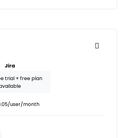
Jira
e trial + free plan
available
9.05/user/month
s New Window