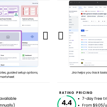
tes, guided setup options,
Jira helps you track tasks
Smartsheet.
RATING
PRICING
available
7-day free tri
4.4
nnually)
From $9.05/