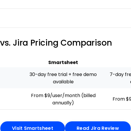
vs. Jira Pricing Comparison
Smartsheet
30-day free trial + free demo
7-day fre
available
From $9/user/month (billed
From $
annually)
Opens New Window
Open
Visit Smartsheet
Read Jira Review