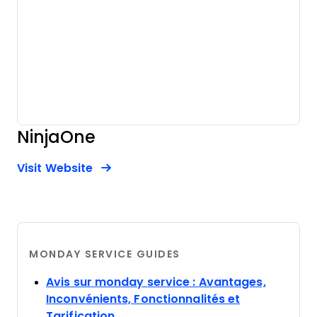
NinjaOne
Opens new window
Opens New Window
Visit Website
MONDAY SERVICE GUIDES
Avis sur monday service : Avantages,
Inconvénients, Fonctionnalités et
Opens new window
Tarification