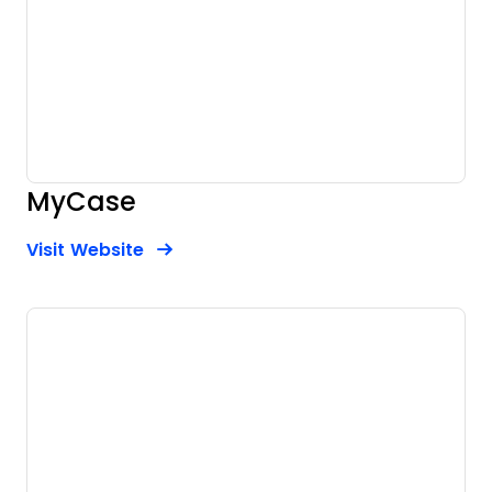
MyCase
Opens new window
Opens New Window
Visit Website