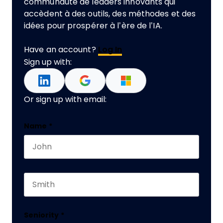
communauté de leaders innovants qui
accèdent à des outils, des méthodes et des
idées pour prospérer à l’ère de l’IA.
Have an account?
Log In
Sign up with:
Or sign up with email:
Comments
Name
*
First name
This field is for validation purposes and should 
Last name
Seniority
*