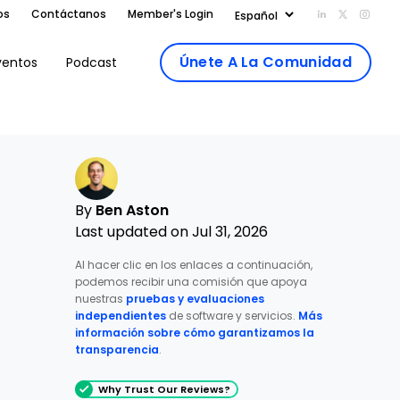
os
Contáctanos
Member's Login
Add us on Li
Follow us
Follo
Únete A La Comunidad
ventos
Podcast
By
Ben Aston
Last updated on Jul 31, 2026
Al hacer clic en los enlaces a continuación,
podemos recibir una comisión que apoya
nuestras
pruebas y evaluaciones
independientes
de software y servicios.
Más
información sobre cómo garantizamos la
transparencia
.
Why Trust Our Reviews?