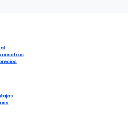
S
al
n nosotros
precios
ntajas
 uso