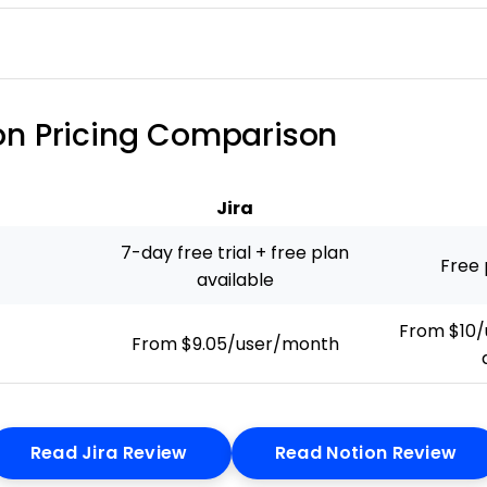
ion Pricing Comparison
Jira
7-day free trial + free plan
Free 
available
From $10/
From $9.05/user/month
Opens New Window
Op
Read Jira Review
Read Notion Review