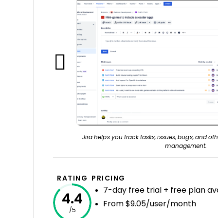
Jira helps you track tasks, issues, bugs, and othe
management.
RATING
PRICING
7-day free trial + free plan av
4.4
From $9.05/user/month
/5