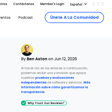
otros
Contáctanos
Member's Login
Add us on
Follow 
Follo
Únete A La Comunidad
ventos
Podcast
By
Ben Aston
on Jun 12, 2026
Al hacer clic en los enlaces a continuación,
podemos recibir una comisión que apoya
nuestras
pruebas y evaluaciones
independientes
de software y servicios.
Más
información sobre cómo garantizamos la
transparencia
.
Why Trust Our Reviews?