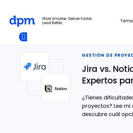
The Digital Project Manager
Work Smarter. Deliver Faster.
Tema
Lead Better.
Add as
a
Únete A La
preferred
Skip to main content
Opens new window
Comunidad
source
on
Google
GESTIÓN DE PROYE
Jira vs. No
Expertos pa
¿Tienes dificultade
proyectos? Lee mi 
descubre cuál opció