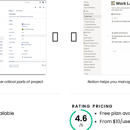
r critical parts of project
Notion helps you manage
RATING
PRICING
ailable
Free plan ava
4.6
From $10/use
/5