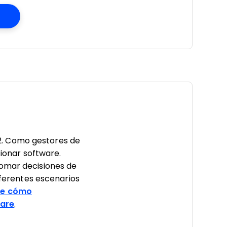
Opens New Window
2. Como gestores de
cionar software.
tomar decisiones de
erentes escenarios
e cómo
ware
.