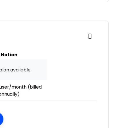
Notion
plan available
user/month (billed
annually)
ens New Window