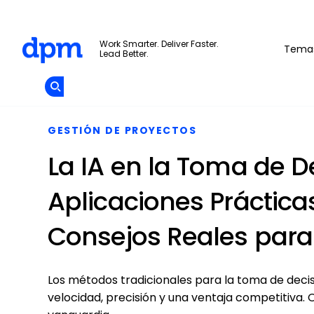
The Digital Project Manager
Work Smarter. Deliver Faster.
Tema
Lead Better.
Add as
a
Únete A La
preferred
Skip to main content
Opens new window
Comunidad
source
on
Google
GESTIÓN DE PROYECTOS
La IA en la Toma de D
Aplicaciones Práctica
Consejos Reales par
Los métodos tradicionales para la toma de decis
velocidad, precisión y una ventaja competitiva.