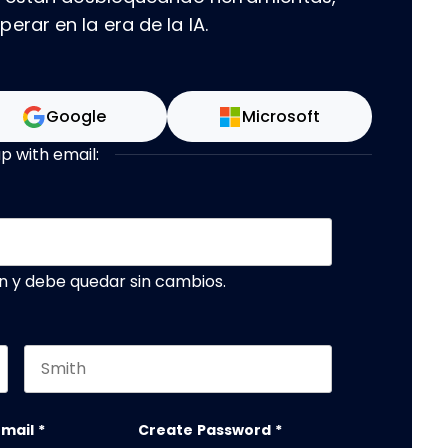
rar en la era de la IA.
Google
Microsoft
up with email:
n y debe quedar sin cambios.
Last name
email
*
Create Password
*