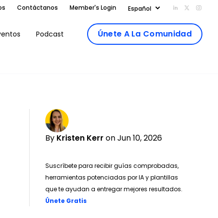
os
Contáctanos
Member's Login
Add us on Li
Follow us
Follo
Únete A La Comunidad
ventos
Podcast
By
Kristen Kerr
on Jun 10, 2026
Suscríbete para recibir guías comprobadas,
herramientas potenciadas por IA y plantillas
que te ayudan a entregar mejores resultados.
Opens new window
Únete Gratis