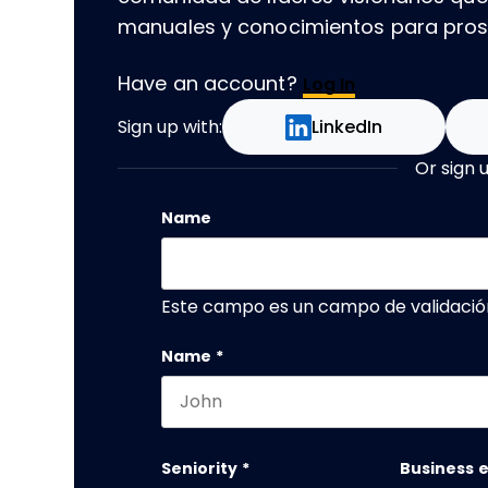
manuales y conocimientos para prospe
Have an account?
Log In
Sign up with:
LinkedIn
Or sign 
Name
Este campo es un campo de validació
Name
*
First name
Seniority
*
Business 