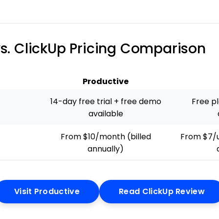
vs. ClickUp Pricing Comparison
Productive
14-day free trial + free demo
Free p
available
From $10/month (billed
From $7/u
annually)
Opens New Window
Op
Visit Productive
Read ClickUp Review