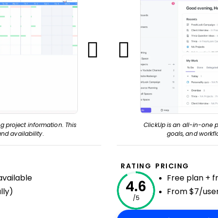
g project information. This
ClickUp is an all-in-one p
nd availability.
goals, and workfl
RATING
PRICING
available
Free plan + 
4.6
lly)
From $7/user
/5