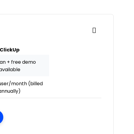
ClickUp
lan + free demo
available
ser/month (billed
annually)
ens New Window