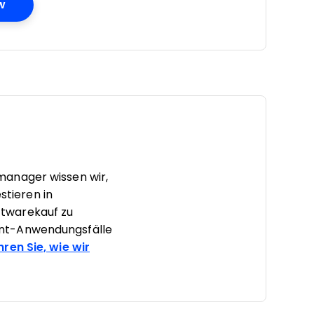
Opens New Window
w
manager wissen wir,
stieren in
ftwarekauf zu
ent-Anwendungsfälle
hren Sie, wie wir