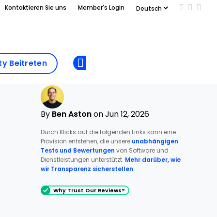
Kontaktieren Sie uns
Member's Login
Add us on
Follow 
Follo
Add as
a
Community
preferred
y Beitreten
Opens new window
Beitreten
source
on
Google
By
Ben Aston
on Jun 12, 2026
Durch Klicks auf die folgenden Links kann eine
Provision entstehen, die unsere
unabhängigen
Tests und Bewertungen
von Software und
Dienstleistungen unterstützt.
Mehr darüber, wie
wir Transparenz sicherstellen
.
Why Trust Our Reviews?