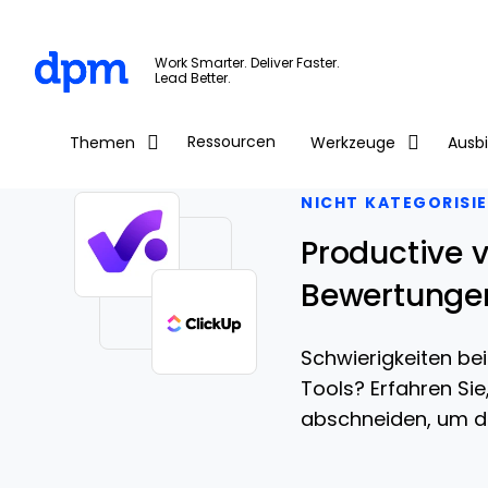
The Digital Project Manager
Work Smarter. Deliver Faster.
Lead Better.
Skip to main content
Ressourcen
Themen
Werkzeuge
Ausb
NICHT KATEGORISI
Productive v
Bewertunge
Schwierigkeiten be
Tools? Erfahren Sie
abschneiden, um die