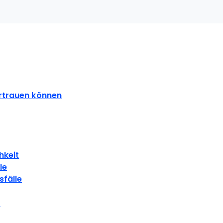
S
rtrauen können
hkeit
le
fälle
n