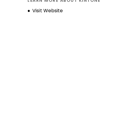
LEARN MORE ABOUT KINTONE
Opens new window
Visit Website