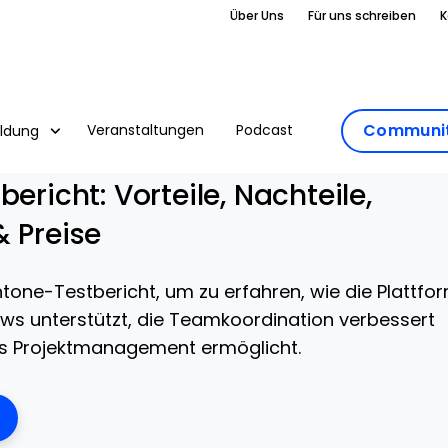
Über Uns
Für uns schreiben
K
Communit
Veranstaltungen
Podcast
ildung
bericht: Vorteile, Nachteile,
& Preise
ntone-Testbericht, um zu erfahren, wie die Plattfo
lows unterstützt, die Teamkoordination verbessert
res Projektmanagement ermöglicht.
ens New Window