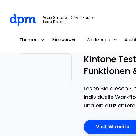
The Digital Project Manager
Work Smarter. Deliver Faster.
Lead Better.
Skip to main content
Ressourcen
Themen
Werkzeuge
Ausb
Kintone Test
Funktionen 
Opens new window
Lesen Sie diesen Ki
individuelle Workf
und ein effiziente
Op
Visit Website