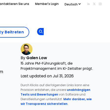
ontaktieren Sie uns
Member's Login
Add us on Li
Follow us
Follo
Add as
a
Community
preferred
y Beitreten
Opens new window
Beitreten
source
on
Google
By
Galen Low
15 Jahre PM-Führungskraft, die
Projektmanagement im KI-Zeitalter prägt.
rm
Last updated on Jul 31, 2026
Durch Klicks auf die folgenden Links kann eine
Provision entstehen, die unsere
unabhängigen
Tests und Bewertungen
von Software und
Dienstleistungen unterstützt.
Mehr darüber, wie
wir Transparenz sicherstellen
.