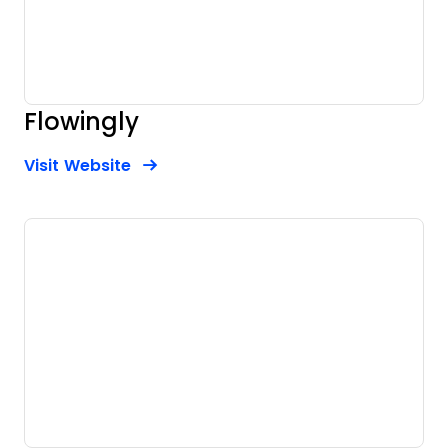
Flowingly
Opens new window
Opens New Window
Visit Website