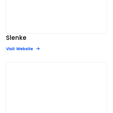
Slenke
Opens new window
Opens New Window
Visit Website