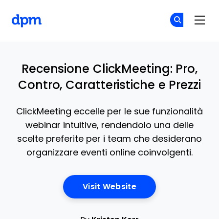
The Digital Project Manager
Un
Un
Skip to main content
Recensione ClickMeeting: Pro,
Contro, Caratteristiche e Prezzi
ClickMeeting eccelle per le sue funzionalità
webinar intuitive, rendendolo una delle
scelte preferite per i team che desiderano
organizzare eventi online coinvolgenti.
Opens New Window
Visit Website