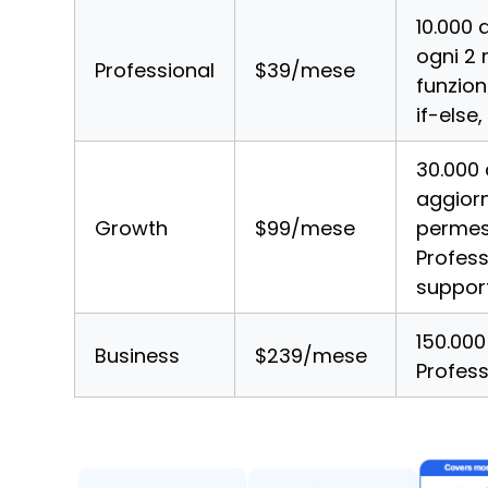
10.000 
ogni 2 
Professional
$39/mese
funzion
if-else
30.000 
aggiorn
Growth
$99/mese
permess
Profes
support
150.000 
Business
$239/mese
Profess