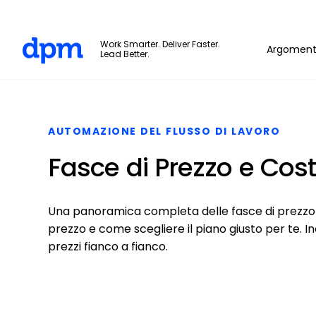
The Digital Project Manager
Work Smarter. Deliver Faster.
Argoment
Lead Better.
Skip to main content
AUTOMAZIONE DEL FLUSSO DI LAVORO
Fasce di Prezzo e Costi
Una panoramica completa delle fasce di prezzo di
prezzo e come scegliere il piano giusto per te. I
prezzi fianco a fianco.