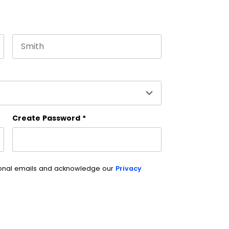
Last name
es and should be left unchanged.
Create Password
*
ional emails and acknowledge our
Privacy