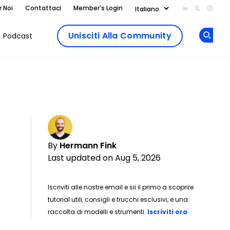
r Noi
Contattaci
Member's Login
Add us on Li
Follow us
Follo
Unisciti Alla Community
Podcast
Op
By
Hermann Fink
Last updated on Aug 5, 2026
Iscriviti alle nostre email e sii il primo a scoprire
tutorial utili, consigli e trucchi esclusivi, e una
raccolta di modelli e strumenti.
Iscriviti ora