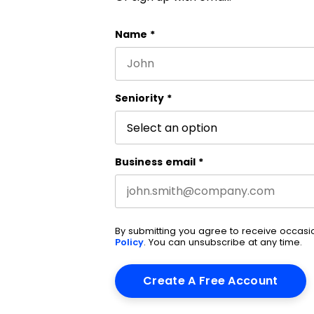
LinkedIn
Name
*
First name
This field is for validation purpos
Seniority
*
Business email
*
By submitting you agree to receive occas
Policy
. You can unsubscribe at any time.