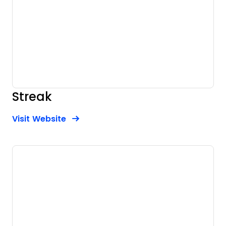
Streak
Opens new window
Opens New Window
Visit Website