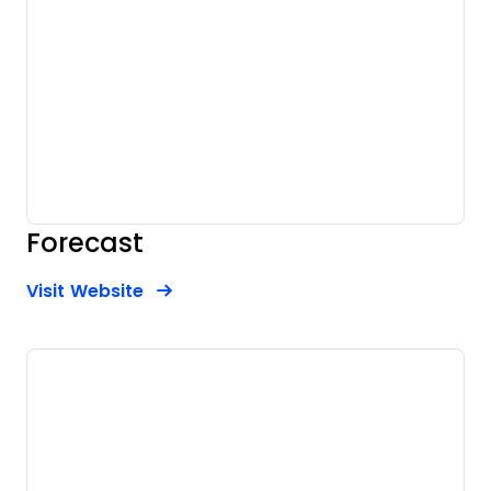
Forecast
Opens new window
Opens New Window
Visit Website