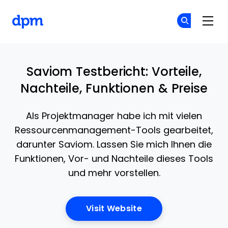
The Digital Project Manager
Co
Co
Skip to main content
Saviom Testbericht: Vorteile,
Nachteile, Funktionen & Preise
Als Projektmanager habe ich mit vielen
Ressourcenmanagement-Tools gearbeitet,
darunter Saviom. Lassen Sie mich Ihnen die
Funktionen, Vor- und Nachteile dieses Tools
und mehr vorstellen.
Opens New Window
Visit Website