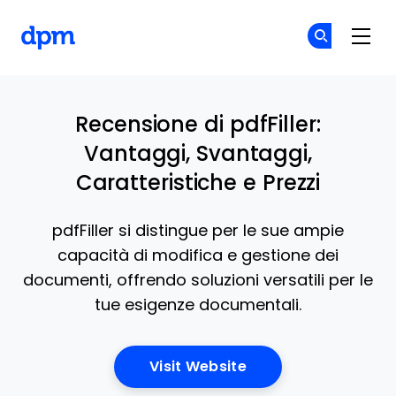
The Digital Project Manager
Un
Un
Skip to main content
Recensione di pdfFiller:
Vantaggi, Svantaggi,
Caratteristiche e Prezzi
pdfFiller si distingue per le sue ampie
capacità di modifica e gestione dei
documenti, offrendo soluzioni versatili per le
tue esigenze documentali.
Opens New Window
Visit Website