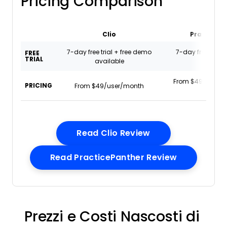
Pricing Comparison
Clio
PracticeP
7-day free trial + free demo
7-day free trial
FREE
TRIAL
available
availab
From $49/user/mo
PRICING
From $49/user/month
annuall
Opens New Wind
Read Clio Review
Opens New
Read PracticePanther Review
Prezzi e Costi Nascosti di