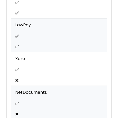
✅
✅
LawPay
✅
✅
Xero
✅
❌
NetDocuments
✅
❌