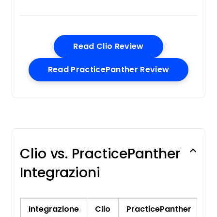
Customer Management
Data Export
Data Import
Document Management
Opens New Wind
Read Clio Review
External Integrations
Opens New
Read PracticePanther Review
Multi-User
NDA Management
Notifications
Policy Management
Scheduling
Workflow Management
Clio vs. PracticePanther
Integrazioni
Integrazione
Clio
PracticePanther