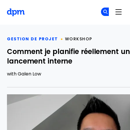
The Digital Project Manager
Re
Re
Skip to main content
GESTION DE PROJET
WORKSHOP
Comment je planifie réellement un
lancement interne
with
Galen Low