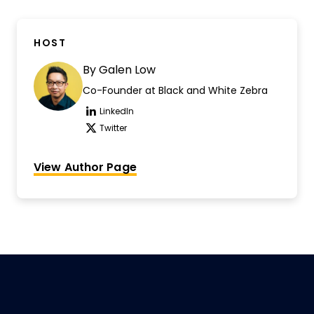
HOST
By
Galen Low
Co-Founder at Black and White Zebra
LinkedIn
Opens new window
Twitter
Opens new window
View Author Page