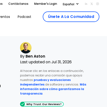
os
Contáctanos
Member's Login
Add us on Li
Follow us
Follo
Únete A La Comunidad
ventos
Podcast
By
Ben Aston
Last updated on Jul 31, 2026
Al hacer clic en los enlaces a continuación,
podemos recibir una comisión que apoya
nuestras
pruebas y evaluaciones
independientes
de software y servicios.
Más
a
información sobre cómo garantizamos la
transparencia
.
Why Trust Our Reviews?