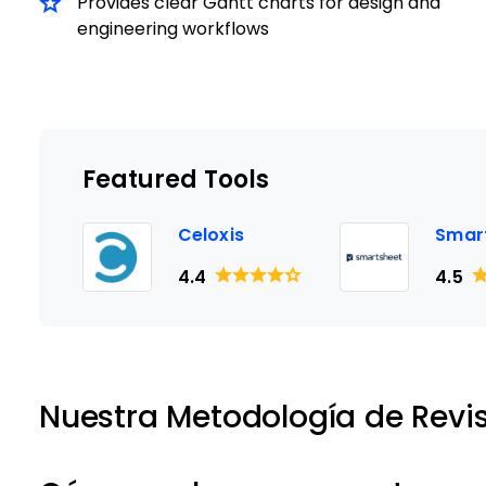
Provides clear Gantt charts for design and
engineering workflows
Featured Tools
Celoxis
Smar
4.4
4.5
Nuestra Metodología de Revi