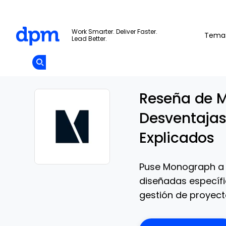
The Digital Project Manager
Work Smarter. Deliver Faster.
Tema
Lead Better.
Add as
a
Únete A La
preferred
Skip to main content
Opens new window
Comunidad
source
on
Google
Reseña de M
Desventajas,
Explicados
Puse Monograph a 
Opens new window
diseñadas específi
gestión de proyecto