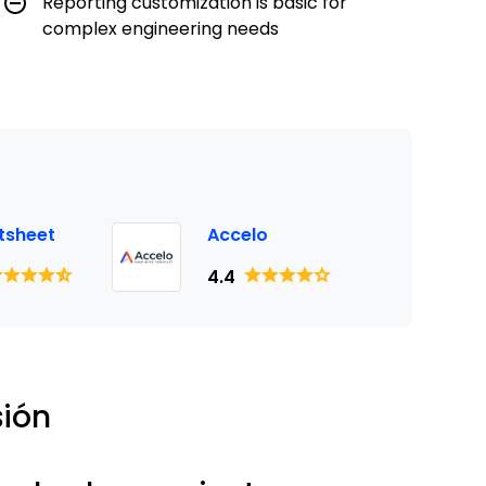
Reporting customization is basic for
complex engineering needs
tsheet
Accelo
4.4
sión