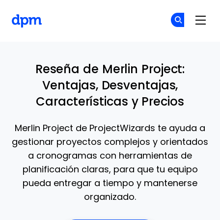
The Digital Project Manager
Ún
Ún
Skip to main content
Reseña de Merlin Project:
Ventajas, Desventajas,
Características y Precios
Merlin Project de ProjectWizards te ayuda a
gestionar proyectos complejos y orientados
a cronogramas con herramientas de
planificación claras, para que tu equipo
pueda entregar a tiempo y mantenerse
organizado.