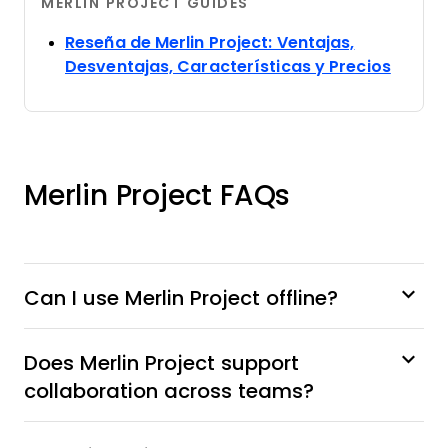
MERLIN PROJECT GUIDES
Reseña de Merlin Project: Ventajas,
Opens
Desventajas, Características y Precios
Merlin Project FAQs
Can I use Merlin Project offline?
Does Merlin Project support
collaboration across teams?