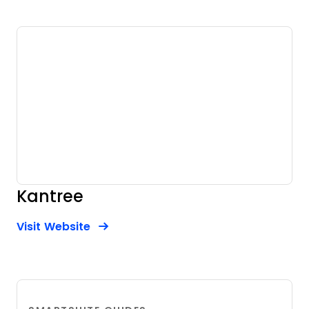
Kantree
Opens new window
Opens New Window
Visit Website