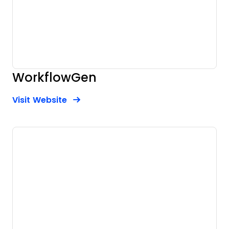
WorkflowGen
Opens new window
Opens New Window
Visit Website