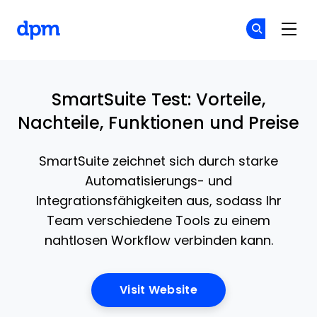
The Digital Project Manager
Co
Co
Skip to main content
SmartSuite Test: Vorteile,
Nachteile, Funktionen und Preise
SmartSuite zeichnet sich durch starke
Automatisierungs- und
Integrationsfähigkeiten aus, sodass Ihr
Team verschiedene Tools zu einem
nahtlosen Workflow verbinden kann.
Opens New Window
Visit Website