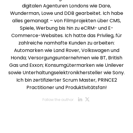
digitalen Agenturen Londons wie Dare,
Wunderman, Lowe und DDB gearbeitet. Ich habe
alles gemanagt – von Filmprojekten über CMS,
Spiele, Werbung bis hin zu eCRM- und E-
Commerce-Websites. Ich hatte das Privileg, für
zahlreiche namhafte Kunden zu arbeiten:
Automarken wie Land Rover, Volkswagen und
Honda; Versorgungsunternehmen wie BT, British
Gas und Exxon; Konsumgütermarken wie Unilever
sowie Unterhaltungselektronikhersteller wie Sony.
Ich bin zertifizierter Scrum Master, PRINCE2
Practitioner und Produktivitätsfan!
Opens new w
Opens new
Follow the author:
Opens new wi
Opens new w
Opens new