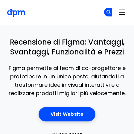
The Digital Project Manager
Un
Un
Skip to main content
Recensione di Figma: Vantaggi,
Svantaggi, Funzionalità e Prezzi
Figma permette ai team di co-progettare e
prototipare in un unico posto, aiutandoti a
trasformare idee in visual interattivi e a
realizzare prodotti migliori più velocemente.
Opens New Window
Visit Website