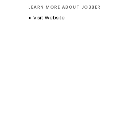
Historique de l'entreprise
LEARN MORE ABOUT JOBBER
Opens new window
Visit Website