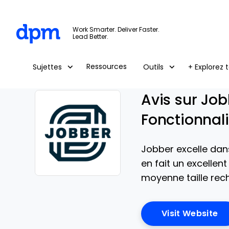
The Digital Project Manager
Work Smarter. Deliver Faster.
Lead Better.
Skip to main content
Ressources
Sujettes
Outils
+ Explorez t
Avis sur Job
Fonctionnali
Jobber excelle dans 
en fait un excellen
moyenne taille rech
Opens new window
Op
Visit Website