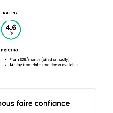
RATING
4.6
/5
PRICING
From $29/month (billed annually)
14-day free trial + free demo available
ous faire confiance