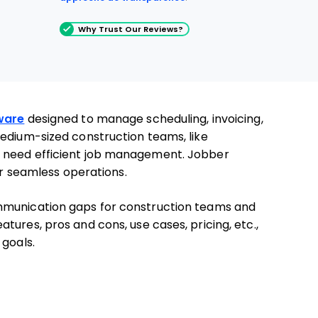
Why Trust Our Reviews?
ware
designed to manage scheduling, invoicing,
medium-sized construction teams, like
o need efficient job management. Jobber
or seamless operations.
mmunication gaps for construction teams and
 features, pros and cons, use cases, pricing, etc.,
 goals.