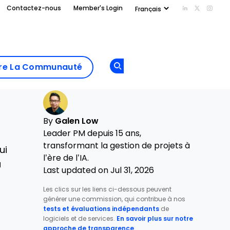
Contactez-nous
Member's Login
Add us on Li
Follow us
Follo
Add as
a
Rejoindre La
preferred
dre La Communauté
Opens new window
Communau
source
on
Google
By
Galen Low
Leader PM depuis 15 ans,
transformant la gestion de projets à
ui
l’ère de l’IA.
à
Last updated on Jul 31, 2026
Les clics sur les liens ci-dessous peuvent
générer une commission, qui contribue à nos
tests et évaluations indépendants
de
logiciels et de services.
En savoir plus sur notre
approche de transparence
.