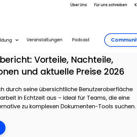
Über Uns
Für uns schreiben
K
Communit
Veranstaltungen
Podcast
ildung
ericht: Vorteile, Nachteile,
onen und aktuelle Preise 2026
ch durch seine übersichtliche Benutzeroberfläche
eit in Echtzeit aus – ideal für Teams, die eine
Alternative zu komplexen Dokumenten-Tools suchen.
ens New Window