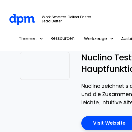
The Digital Project Manager
Work Smarter. Deliver Faster.
Lead Better.
Skip to main content
Ressourcen
Themen
Werkzeuge
Ausb
Nuclino Testb
Hauptfunkti
Opens new window
Nuclino zeichnet si
und die Zusammenarb
leichte, intuitive 
Op
Visit Website