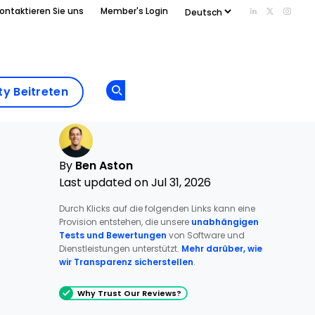
ontaktieren Sie uns
Member's Login
Add us on Li
Follow us
Follo
Add as
a
Community
preferred
y Beitreten
Opens new window
Beitreten
source
on
Google
By
Ben Aston
Last updated on Jul 31, 2026
Durch Klicks auf die folgenden Links kann eine
Provision entstehen, die unsere
unabhängigen
Tests und Bewertungen
von Software und
Dienstleistungen unterstützt.
Mehr darüber, wie
wir Transparenz sicherstellen
.
Why Trust Our Reviews?