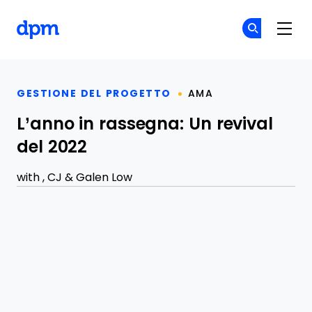
The Digital Project Manager
Un
Un
Skip to main content
GESTIONE DEL PROGETTO
AMA
L’anno in rassegna: Un revival
del 2022
with ,
CJ
&
Galen Low