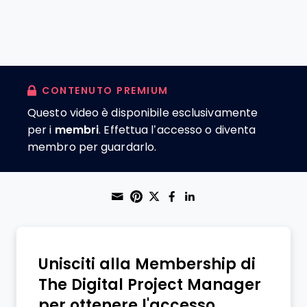
CONTENUTO PREMIUM
Questo video è disponibile esclusivamente
per i
membri
. Effettua l’accesso o diventa
membro per guardarlo.
Share through Email
Print this page
Share on Pinterest
Share on Twitter
Share on Faceboo
Share on Linke
Unisciti alla Membership di
The Digital Project Manager
per ottenere l'accesso