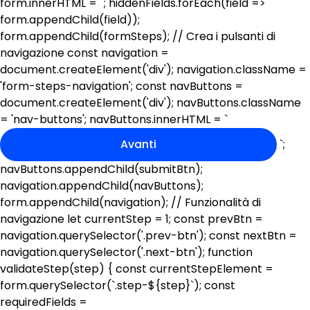
form.innerHTML = ''; hiddenFields.forEach(field =>
form.appendChild(field));
form.appendChild(formSteps); // Crea i pulsanti di
navigazione const navigation =
document.createElement('div'); navigation.className =
'form-steps-navigation'; const navButtons =
document.createElement('div'); navButtons.className
= 'nav-buttons'; navButtons.innerHTML = `
Avanti
`;
navButtons.appendChild(submitBtn);
navigation.appendChild(navButtons);
form.appendChild(navigation); // Funzionalità di
navigazione let currentStep = 1; const prevBtn =
navigation.querySelector('.prev-btn'); const nextBtn =
navigation.querySelector('.next-btn'); function
validateStep(step) { const currentStepElement =
form.querySelector(`.step-${step}`); const
requiredFields =