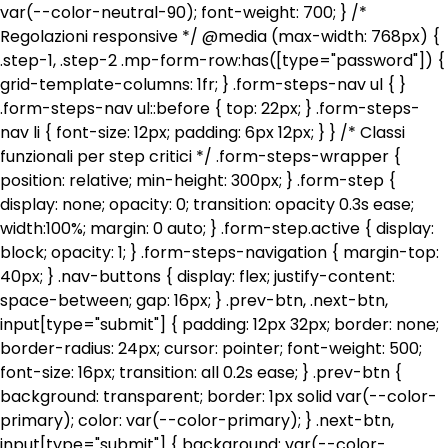
var(--color-neutral-90); font-weight: 700; } /*
Regolazioni responsive */ @media (max-width: 768px) {
.step-1, .step-2 .mp-form-row:has([type="password"]) {
grid-template-columns: 1fr; } .form-steps-nav ul { }
.form-steps-nav ul::before { top: 22px; } .form-steps-
nav li { font-size: 12px; padding: 6px 12px; } } /* Classi
funzionali per step critici */ .form-steps-wrapper {
position: relative; min-height: 300px; } .form-step {
display: none; opacity: 0; transition: opacity 0.3s ease;
width:100%; margin: 0 auto; } .form-step.active { display:
block; opacity: 1; } .form-steps-navigation { margin-top:
40px; } .nav-buttons { display: flex; justify-content:
space-between; gap: 16px; } .prev-btn, .next-btn,
input[type="submit"] { padding: 12px 32px; border: none;
border-radius: 24px; cursor: pointer; font-weight: 500;
font-size: 16px; transition: all 0.2s ease; } .prev-btn {
background: transparent; border: 1px solid var(--color-
primary); color: var(--color-primary); } .next-btn,
input[type="submit"] { background: var(--color-