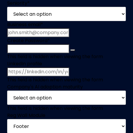
Seniority
*
Business email
*
Create Password
*
This field is hidden when viewing the form
LinkedIn profile
This field is hidden when viewing the form
Company's AI adoption maturity
This field is hidden when viewing the form
Reg Wall Module