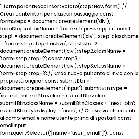
`; form.parentNode.insertBefore(stepsNav, form); //
Crea i contenitori per ciascun passaggio const
formSteps = document.createElement('div');
formSteps.className = 'form-steps-wrapper'; const
step1 = document.createElement('div'); step1.className
= 'form-step step-1 active'; const step2 =
document.createElement('div'); step2.className =
'form-step step-2'; const step3 =
document.createElement('div'); step3.className =
'form-step step-3'; // Crea nuovo pulsante di invio con le
proprietà originali const submitBtn =
document.createElement('input'); submitBtn.type =
'submit'; submitBtn.value = submitBtnValue;
submitBtn.className = submitBtnClasses + ' next-btn';
submitBtn.style.display = 'none'; // Conserva riferimenti
ai campi email e nome utente prima di spostarli const
emailInput =
form.querySelector('[name="user_email"]'); const