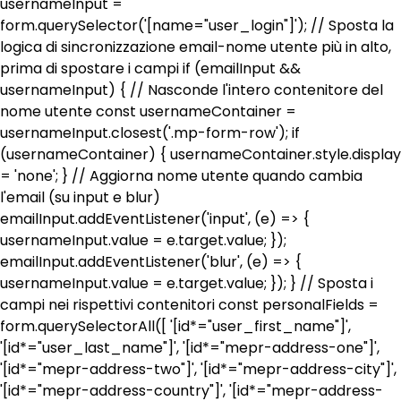
usernameInput =
form.querySelector('[name="user_login"]'); // Sposta la
logica di sincronizzazione email-nome utente più in alto,
prima di spostare i campi if (emailInput &&
usernameInput) { // Nasconde l'intero contenitore del
nome utente const usernameContainer =
usernameInput.closest('.mp-form-row'); if
(usernameContainer) { usernameContainer.style.display
= 'none'; } // Aggiorna nome utente quando cambia
l'email (su input e blur)
emailInput.addEventListener('input', (e) => {
usernameInput.value = e.target.value; });
emailInput.addEventListener('blur', (e) => {
usernameInput.value = e.target.value; }); } // Sposta i
campi nei rispettivi contenitori const personalFields =
form.querySelectorAll([ '[id*="user_first_name"]',
'[id*="user_last_name"]', '[id*="mepr-address-one"]',
'[id*="mepr-address-two"]', '[id*="mepr-address-city"]',
'[id*="mepr-address-country"]', '[id*="mepr-address-