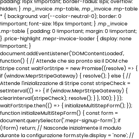
padding: 16px !important; border-radius: 8px; overflow:
hidden; } .mp_invoice .mp-table, .mp_invoice .mp-table
* { background: var(--color-neutral-0); border: 0
!important; font-size: 16px !important; } .mp_invoice
.mp-table { padding: 0 !important; margin: 0 !important;
} .price-highlight .mepr-invoice-loader { display: none
!important; }
document.addEventListener('DOMContentLoaded',
function() { // Attende che sia pronto sia il DOM che
Stripe const waitForStripe = new Promise((resolve) => {
if (window.MeprStripeGateway) { resolve(); } else { //
Attende l'inizializzazione di Stripe const stripeCheck =
setInterval(() => { if (window.MeprStripeGateway) {
clearInterval(stripeCheck); resolve(); } }, 100); } });
waitForStripe.then(() => { initializeMultiStepForm(); });
function initializeMultiStepForm() { const form =
document.querySelector('.mepr-signup-form'); if
(!form) return; // Nasconde inizialmente il modulo
durante la configurazione form.style.display = 'none'; //