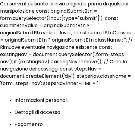
Conserva il pulsante di invio originale prima di qualsiasi
manipolazione const originalSubmitBtn =
form.querySelector('input[type="submit"]'); const
submitBtnValue = originalSubmitBtn ?
originalSubmitBtn.value : 'Invia'; const submitBtnClasses
= originalSubmitBtn ? originalSubmitBtn.className : ''; //
Rimuove eventuale navigazione esistente const
existingNav = document.querySelector('.form-steps-
nav'); if (existingNav) existingNav.remove(); // Crea la
navigazione dei passaggi const stepsNav =
document.createElement('div'); stepsNav.className =
'form-steps-nav'; stepsNav.innerHTML = `
Informazioni personali
Dettagli di accesso
Pagamento