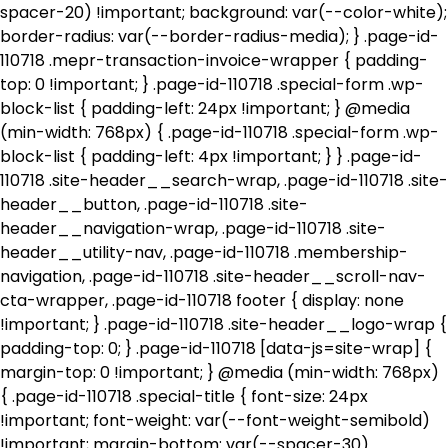
spacer-20) !important; background: var(--color-white);
border-radius: var(--border-radius-media); } .page-id-
110718 .mepr-transaction-invoice-wrapper { padding-
top: 0 !important; } .page-id-110718 .special-form .wp-
block-list { padding-left: 24px !important; } @media
(min-width: 768px) { .page-id-110718 .special-form .wp-
block-list { padding-left: 4px !important; } } .page-id-
110718 .site-header__search-wrap, .page-id-110718 .site-
header__button, .page-id-110718 .site-
header__navigation-wrap, .page-id-110718 .site-
header__utility-nav, .page-id-110718 .membership-
navigation, .page-id-110718 .site-header__scroll-nav-
cta-wrapper, .page-id-110718 footer { display: none
!important; } .page-id-110718 .site-header__logo-wrap {
padding-top: 0; } .page-id-110718 [data-js=site-wrap] {
margin-top: 0 !important; } @media (min-width: 768px)
{ .page-id-110718 .special-title { font-size: 24px
!important; font-weight: var(--font-weight-semibold)
!important; margin-bottom: var(--spacer-30)