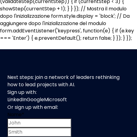
(validateStep(currentStep)) { if (currentStep < 3) {
showStep(currentStep + 1); } } }); // Mostra il modulo
dopo l'inizializzazione form.style.display = 'block'; // Da
aggiungere dopo l'inizializzazione del modulo
form.addEventListener('keypress', function(e) { if (e.key
=== 'Enter') { e.preventDefault(); return false; } }); } });
Next steps: join a network of leaders rethinking
how to lead projects with AI.
Sign up with:
LinkedIn
Google
Microsoft
Or sign up with email:
Name
*
First name
Last name