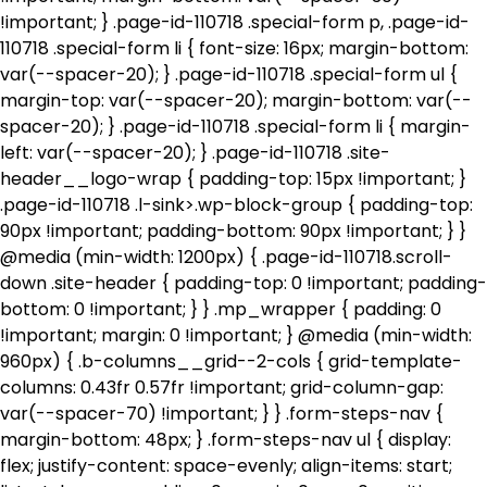
!important; } .page-id-110718 .special-form p, .page-id-
110718 .special-form li { font-size: 16px; margin-bottom:
var(--spacer-20); } .page-id-110718 .special-form ul {
margin-top: var(--spacer-20); margin-bottom: var(--
spacer-20); } .page-id-110718 .special-form li { margin-
left: var(--spacer-20); } .page-id-110718 .site-
header__logo-wrap { padding-top: 15px !important; }
.page-id-110718 .l-sink>.wp-block-group { padding-top:
90px !important; padding-bottom: 90px !important; } }
@media (min-width: 1200px) { .page-id-110718.scroll-
down .site-header { padding-top: 0 !important; padding-
bottom: 0 !important; } } .mp_wrapper { padding: 0
!important; margin: 0 !important; } @media (min-width:
960px) { .b-columns__grid--2-cols { grid-template-
columns: 0.43fr 0.57fr !important; grid-column-gap:
var(--spacer-70) !important; } } .form-steps-nav {
margin-bottom: 48px; } .form-steps-nav ul { display:
flex; justify-content: space-evenly; align-items: start;