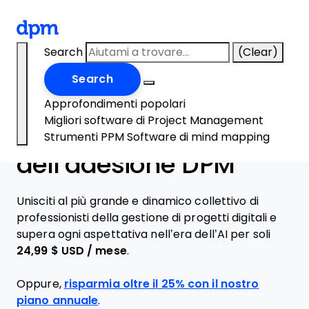
The Digital Project Manager
Search
(Clear)
Skip to main content
Search
Approfondimenti popolari
Migliori software di Project Management
Il piano mensile
Strumenti PPM
Software di mind mapping
dell’adesione DPM
Unisciti al più grande e dinamico collettivo di
professionisti della gestione di progetti digitali e
supera ogni aspettativa nell’era dell’AI per soli
24,99 $ USD / mese
.
Oppure,
risparmia oltre il 25% con il nostro
piano annuale
.