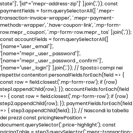
state"]', '[id*="mepr-address-zip"]' ].join(',')); const
paymentFields = form.querySelectorAll([ '.mepr-
transaction-invoice-wrapper', '.mepr-payment-
methods-wrapper', '.have-coupon-link', '.mp-form-
row.mepr_coupon', '.mp-form-row.mepr_tos' ].join(','));
const accountFields = form.querySelectorAll([
'[name="user_email"]',
'[name="mepr_user_password"]',
'[name="mepr_user_password_confirm"]',
'[name="user_login"]' ].join(',')); // Sposta i campi nei
rispettivi contenitori personalFields.forEach(field => {
const row = field.closest('.mp-form-row'); if (row)
step1.appendChild(row); }); accountFields.forEach(field
=> { const row = field.closest('.mp-form-row'); if (row)
step2.appendChild(row); }); paymentFields.forEach(field
=> { step3.appendChild(field); }); // Nascondi la tabella
dei prezzi const pricingNewPosition =
document.querySelector('.price-highlight'); const
pricingTable = step3.querySelector('.mepr-transaction-