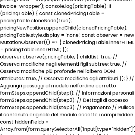
invoice-wrapper'); console.log(pricingTable); if
(pricingTable) { const clonedPricingTable =
pricingTable.cloneNode(true);
pricingNewPosition.appendChild(clonedPricingTable);
pricingTable.style.display = 'none'; const observer = new
MutationObserver(() => { clonedPricingTable.innerHTML
= pricingTable.innerHTML; });
observer.observe(pricingTable, { childList: true, //
Osserva modifiche negli elementi figli subtree: true, //
Osserva modifiche più profonde nell'albero DOM
attributes: true, // Osserva modifiche agli attributi }); } //
Aggiungi i passaggi al modulo nell'ordine corretto
formSteps.appendChild(step1); // Informazioni personali
formSteps.appendChild(step2); // Dettagli di accesso
formSteps.appendChild(step3); // Pagamento // Pulisce
il contenuto originale del modulo eccetto i campi hidden
const hiddenFields =
Array.from(form.querySelectorAll('input[type="hidden"]')