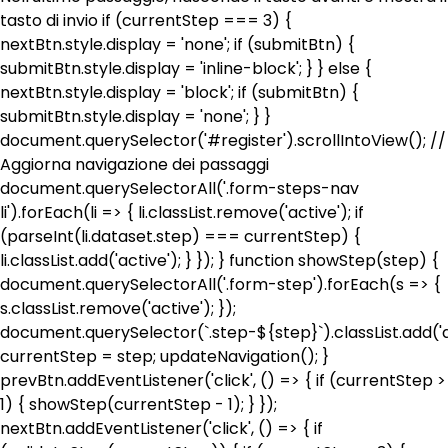
tasto di invio if (currentStep === 3) {
nextBtn.style.display = 'none'; if (submitBtn) {
submitBtn.style.display = 'inline-block'; } } else {
nextBtn.style.display = 'block'; if (submitBtn) {
submitBtn.style.display = 'none'; } }
document.querySelector('#register').scrollIntoView(); //
Aggiorna navigazione dei passaggi
document.querySelectorAll('.form-steps-nav
li').forEach(li => { li.classList.remove('active'); if
(parseInt(li.dataset.step) === currentStep) {
li.classList.add('active'); } }); } function showStep(step) {
document.querySelectorAll('.form-step').forEach(s => {
s.classList.remove('active'); });
document.querySelector(`.step-${step}`).classList.add('a
currentStep = step; updateNavigation(); }
prevBtn.addEventListener('click', () => { if (currentStep >
1) { showStep(currentStep - 1); } });
nextBtn.addEventListener('click', () => { if