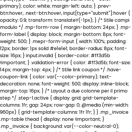
primary); color: white; margin-left: auto; } .prev-
btn:hover, .next-btn:hover, input[type="submit"]:hover {
opacity: 0.9; transform: translateY(-1px); } /* Stile campi
modulo */ .mp-form-row { margin-bottom: 24px; } .mp-
form-label { display: block; margin-bottom: 8px; font-
weight: 500; } .mepr-form-input { width: 100%; padding:
12px; border: 1px solid #e1e1e1; border-radius: 8px; font-
size: 16px; } input.invalid { border-color: #ff3d5b
!important; } .validation-error { color: #ff3d5b; font-size:
14px; margin-top: 4px; } /* Stile link coupon */ .have-
coupon-link { color: var(--color-primary); text-
decoration: none; font-weight: 500; display: inline-block;
margin-top: 16px; } /* Layout a due colonne per il primo
step */ .step-1.active { display: grid; grid-template-
columns: 1fr; gap: 24px; row-gap: 0; @media (min-width:
960px) { grid-template-columns: 1fr 1fr; } } .mp_invoice
.mp-table thead { display: none !important; }
.mp_invoice { background: var(--color-neutral-0);