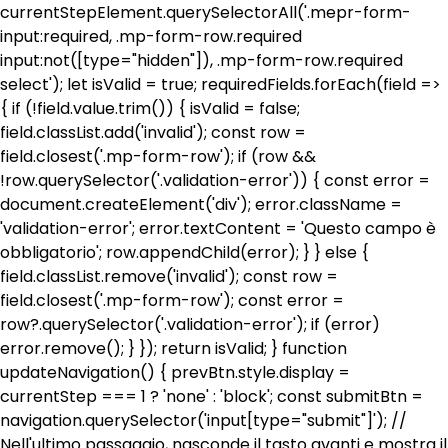
currentStepElement.querySelectorAll('.mepr-form-
input:required, .mp-form-row.required
input:not([type="hidden"]), .mp-form-row.required
select'); let isValid = true; requiredFields.forEach(field =>
{ if (!field.value.trim()) { isValid = false;
field.classList.add('invalid'); const row =
field.closest('.mp-form-row'); if (row &&
!row.querySelector('.validation-error')) { const error =
document.createElement('div'); error.className =
'validation-error'; error.textContent = 'Questo campo è
obbligatorio'; row.appendChild(error); } } else {
field.classList.remove('invalid'); const row =
field.closest('.mp-form-row'); const error =
row?.querySelector('.validation-error'); if (error)
error.remove(); } }); return isValid; } function
updateNavigation() { prevBtn.style.display =
currentStep === 1 ? 'none' : 'block'; const submitBtn =
navigation.querySelector('input[type="submit"]'); //
Nell'ultimo passaggio, nasconde il tasto avanti e mostra il