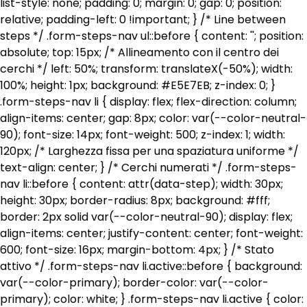
list-style: none; padding: 0; margin: 0; gap: 0; position:
relative; padding-left: 0 !important; } /* Line between
steps */ .form-steps-nav ul::before { content: ''; position:
absolute; top: 15px; /* Allineamento con il centro dei
cerchi */ left: 50%; transform: translateX(-50%); width:
100%; height: 1px; background: #E5E7EB; z-index: 0; }
.form-steps-nav li { display: flex; flex-direction: column;
align-items: center; gap: 8px; color: var(--color-neutral-
90); font-size: 14px; font-weight: 500; z-index: 1; width:
120px; /* Larghezza fissa per una spaziatura uniforme */
text-align: center; } /* Cerchi numerati */ .form-steps-
nav li::before { content: attr(data-step); width: 30px;
height: 30px; border-radius: 8px; background: #fff;
border: 2px solid var(--color-neutral-90); display: flex;
align-items: center; justify-content: center; font-weight:
600; font-size: 16px; margin-bottom: 4px; } /* Stato
attivo */ .form-steps-nav li.active::before { background:
var(--color-primary); border-color: var(--color-
primary); color: white; } .form-steps-nav li.active { color: