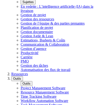
Sujettes
En vedette : L’intelligence artificielle (IA) dans la
livraison
Gestion de projet
Gestion des ressources
Gestion de l’équipe & des parties prenantes
Planification de projet
Gestion documentaire
Gestion Agile & Lean
Estimations, Budgets & Coûts
Communication & Collaboration
Gestion d’agence
Productivité
Carrière
PMO
Gestion des tâches
Automatisation des flux de travail
Ressources
Outils
Outils
Project Management Software
Resource Management Software
Time Tracking Software
Workflow Automation Software
Task Management Software