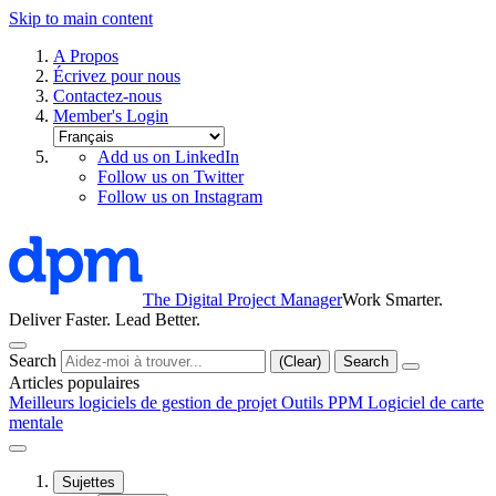
Skip to main content
A Propos
Écrivez pour nous
Contactez-nous
Member's Login
Add us on LinkedIn
Follow us on Twitter
Follow us on Instagram
The Digital Project Manager
Work Smarter.
Deliver Faster. Lead Better.
Search
(Clear)
Search
Articles populaires
Meilleurs logiciels de gestion de projet
Outils PPM
Logiciel de carte
mentale
Sujettes