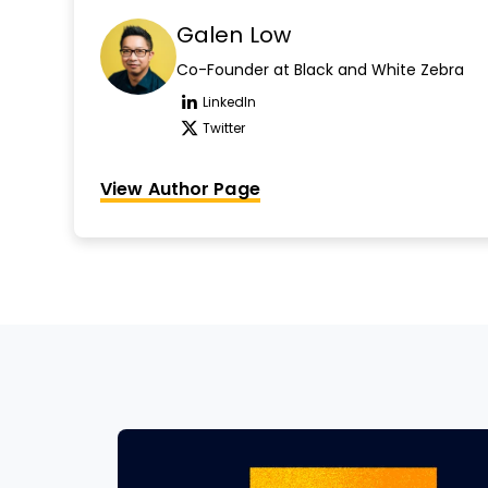
Galen Low
Co-Founder at Black and White Zebra
LinkedIn
Opens new window
Twitter
Opens new window
View Author Page