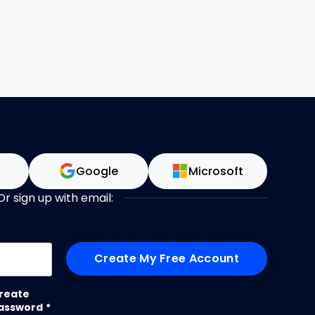
n
Google
Microsoft
Or sign up with email:
me
reate
assword
*