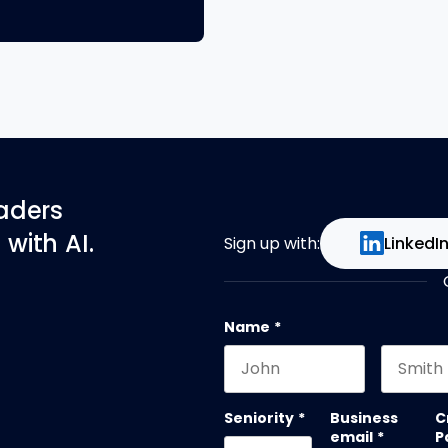
eaders
with AI.
Sign up with:
LinkedI
Name
*
First name
Last na
Seniority
*
Business
C
email
*
P