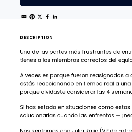
Share through Email
Print this page
Share on Pinterest
Share on Twitter
Share on Facebook
Share on LinkedIn
DESCRIPTION
Una de las partes más frustrantes de ent
tienes a los miembros correctos del equi
A veces es porque fueron reasignados a 
estás reaccionando en tiempo real a una s
porque olvidaste considerar las 4 semana
Si has estado en situaciones como estas
solucionarlas cuando las enfrentas — ¡nec
Nos sentamos con Julia Rajic (VP de Entr