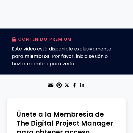
CONTENIDO PREMIUM
Este video está disponible exclusivamente
para
miembros
. Por favor, inicia sesión o
hazte miembro para verlo.
Share through Email
Print this page
Share on Pinterest
Share on Twitter
Share on Faceboo
Share on Linke
Únete a la Membresía de
The Digital Project Manager
para obtener acceso