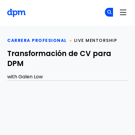
The Digital Project Manager
Ún
Ún
Skip to main content
CARRERA PROFESIONAL
LIVE MENTORSHIP
Transformación de CV para
DPM
with
Galen Low