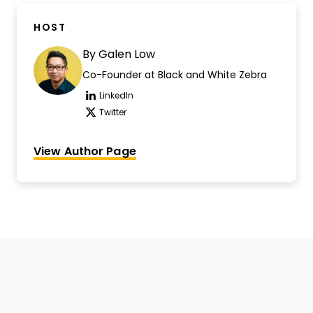
HOST
By
Galen Low
Co-Founder at Black and White Zebra
LinkedIn
Opens new window
Twitter
Opens new window
View Author Page